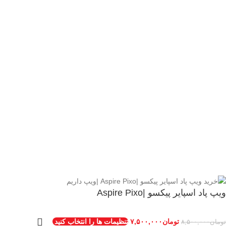
کاربرد و محدودیت‌ انواع ویپ
مقایسه ویپ با سیگار سنتی
تماس با ما
درباره ما
اخبار و مقالات
< class="widget-title">اعتماد شما سرمایه ماست
© 2026
فروشگاه ویپ داریم
. قالبامی حقوق محفوظ است
تمامی حقوق متعلق به ویپ داریم می باشد.
ویپ پاد اسپایر پیکسو |Aspire Pixo
تومان
۷,۵۰۰,۰۰۰
تنظیمات ها را انتخاب کنید
تومان
۸,۵۰۰,۰۰۰