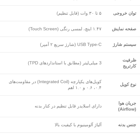
توان خروجی
۵ تا ۳۰ وات (قابل تنظیم)
صفحه نمایش
۱.۴۷ اینچ، لمسی رنگی (Touch Screen)
سیستم شارژ
USB Type-C (شارژ سریع ۲ آمپر)
ظرفیت
3 میلی‌لیتر (مطابق با استانداردهای TPD)
کارتریج
کویل‌های یکپارچه (Integrated Coil) در مقاومت‌های
نوع کویل
۰.۴، ۰.۶ و ۱.۰ اهم
جریان هوا
دارای اسلایدر قابل تنظیم در کنار بدنه
(Airflow)
جنس بدنه
آلیاژ آلومینیوم با کیفیت بالا