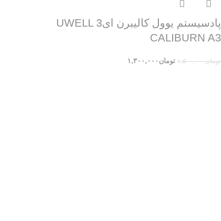
پادسیستم یوول کالیبرن ای3 UWELL
CALIBURN A3
تومان
۱,۳۰۰,۰۰۰
تومان
۱,۵۰۰,۰۰۰
ویپ داریم فروشگاه اینترنتی تخصصی ( عمده و تک فروشی ) انواع ویپ، پاد
سیستم (دستگاه مناسب جایگزین سیگار) و انواع E-liquid (جویس و سالت)
بوده که زیر نظر فروشگاه حضوری فعالیت می نماید. فروشگاه ویپ داریم
تاپ شاپ در سال 1397 درکرج فعالیت خود را آغاز نمود. این فروشگاه در 4
سال فعالیت خود تمامی تلاش خود را برای جلب رضایت مشتریان و ارائه کالا و
خدمات باکیفیت به کار بسته است؛ از این رو تمامی دستگاه های ویپ و مایع
های جویس دارای اصالت بوده و کیفیت آنان نزد ما به شما تضمین میگردد.
همچنین آن دسته از مشتریان عزیزی که تمایل به خرید حضوری دارند، می
توانند در روز های شنبه تا پنج شنبه از ساعت 10:30 الی 21و نیز جمعه از