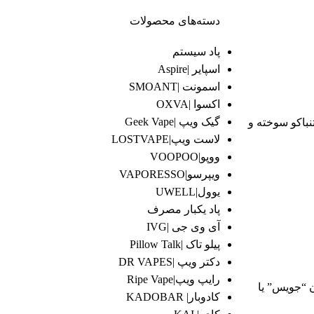
دسته‌های محصولات
پاد سیستم
اسپایر |Aspire
اسمونت |SMOANT
اکسوا |OXVA
گیک ویپ |Geek Vape
نباکو سوخته و
لاست ویپ|LOSTVAPE
ووپو|VOOPOO
ویپرسو|VAPORESSO
یوول|UWELL
پاد یکبار مصرف
آی وی جی |IVG
پیلو تاک |Pillow Talk
دکتر ویپ |DR VAPES
رایپ ویپ|Ripe Vape
ن “جویس” یا
کادوبار| KADOBAR