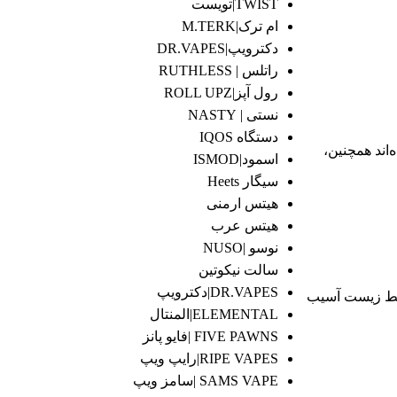
TWIST|تویست
ام ترک|M.TERK
دکترویپ|DR.VAPES
راتلس | RUTHLESS
رول آپز|ROLL UPZ
نستی | NASTY
دستگاه IQOS
‌اند همچنین،
اسمود|ISMOD
سیگار Heets
هیتس ارمنی
هیتس عرب
نوسو |NUSO
سالت نیکوتین
DR.VAPES|دکترویپ
محیط زیست آسیب
ELEMENTAL|المنتال
FIVE PAWNS |فایو پانز
RIPE VAPES|رایپ ویپ
SAMS VAPE |سامز ویپ