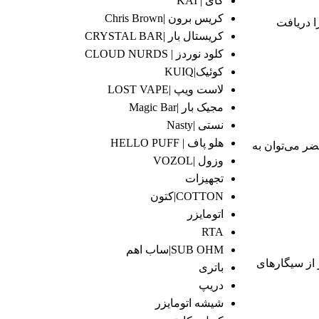
کای | KAI
کریس برون |Chris Brown
ا دریافت
کریستال بار |CRYSTAL BAR
کلود نوردز | CLOUD NURDS
کوئیک|KUIQ
لاست ویپ |LOST VAPE
مجیک بار |Magic Bar
نستی |Nasty
هلو پاف | HELLO PUFF
ن ترکیبات مضر می‌توان به
وزول |VOZOL
تجهیزات
COTTON|کتون
اتومایزر
RTA
SUB OHM|ساب اهم
 از سیگارهای
باتری
دریپ
شیشه اتومایزر