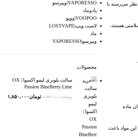
VAPORESSO|ویپرسو
نظر می‌رسند با
پادوماد
VOOPOO|ووپو
سلامتی هستند،
لاست ویپ|LOSTVAPE
ماد
ویپرسو|VAPORESSO
محصولات
سالت بلوبری لیمو اکسوا | OX
Passion BlueBerry Lime
تومان
۱,۸۵۰,۰۰۰
تومان
۱,۹۹۰,۰۰۰
ان ماده
 فرمالدهید، و ترکیبات هیدروکربنی آروماتیک چندحلقه‌ای (PAH) اشاره کرد این مواد باعث