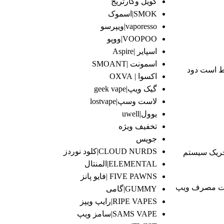
کویل وکارتریج
SMOK|اسموک
vaporesso|ویپرسو
VOOPOO|ووپو
اسپایر |Aspire
اسمونت |SMOANT
ط است دود
اکسوا | OXVA
گیک ویپ|geek vape
لاست وسپ|lostvape
یوول|uwell
تخفیف ویژه
جویس
CLOUD NURDS|کلود نوردز
تحریک سیستم
ELEMENTAL|المنتال
FIVE PAWNS |فایو پانز
است مصرف ویپ
GUMMY|گامی
RIPE VAPES|رایپ ویپز
SAMS VAPE|سامز ویپ