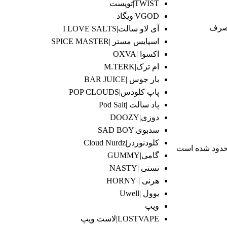
TWIST|تویست
VGOD|ویگاد
 مصرف
آی لاو سالت|I LOVE SALTS
اسپایس مستر |SPICE MASTER
اکسوا |OXVA
ام ترک|M.TERK
بار جوس |BAR JUICE
پاپ کلودس|POP CLOUDS
پاد سالت |Pod Salt
دوزی|DOOZY
سدبوی|SAD BOY
کلودنوردز|Cloud Nurdz
محدود شده است
گامی|GUMMY
نستی |NASTY
هرنی | HORNY
یوول |Uwell
ویپ
LOSTVAPE|لاست ویپ