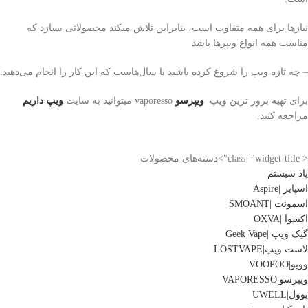
نیازها برای همه متفاوت است، بنابراین تلاش میکند محصولاتی بسازد که
مناسب همه انواع ویپرها باشد
– چه تازه ویپ را شروع کرده باشید یا سال‌هاست که این کار را انجام می‌دهید.
برای تهیه بروز ترین ویپ
ویپرسو
vaporesso میتوانید به سایت
ویپ داریم
مراجعه کنید.
< class="widget-title">دسته‌های محصولات
پاد سیستم
اسپایر |Aspire
اسمونت |SMOANT
اکسوا |OXVA
گیک ویپ |Geek Vape
لاست ویپ|LOSTVAPE
ووپو|VOOPOO
ویپرسو|VAPORESSO
یوول|UWELL