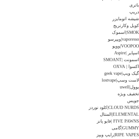
باتری
دریپ
شیشه اتومایزر
کویل وکارتریج
SMOK|اسموک
vaporesso|ویپرسو
VOOPOO|ووپو
اسپایر |Aspire
اسمونت |SMOANT
اکسوا | OXVA
گیک ویپ|geek vape
لاست وسپ|lostvape
یوول|uwell
تخفیف ویژه
جویس
CLOUD NURDS|کلود نوردز
ELEMENTAL|المنتال
FIVE PAWNS |فایو پانز
GUMMY|گامی
RIPE VAPES|رایپ ویپز