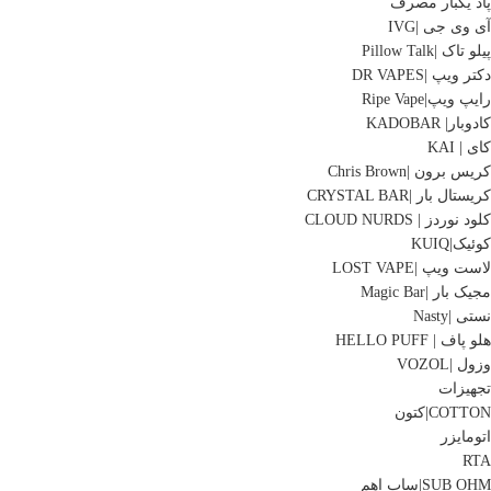
پاد یکبار مصرف
آی وی جی |IVG
پیلو تاک |Pillow Talk
دکتر ویپ |DR VAPES
رایپ ویپ|Ripe Vape
کادوبار| KADOBAR
کای | KAI
کریس برون |Chris Brown
کریستال بار |CRYSTAL BAR
کلود نوردز | CLOUD NURDS
کوئیک|KUIQ
لاست ویپ |LOST VAPE
مجیک بار |Magic Bar
نستی |Nasty
هلو پاف | HELLO PUFF
وزول |VOZOL
تجهیزات
COTTON|کتون
اتومایزر
RTA
SUB OHM|ساب اهم