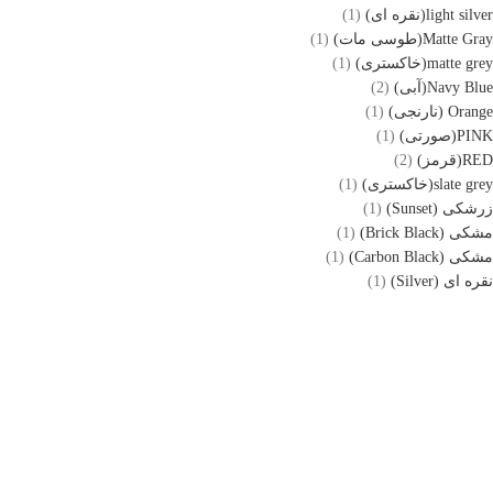
light silver(نقره ای)
(1)
Matte Gray(طوسی مات)
(1)
matte grey(خاکستری)
(1)
Navy Blue(آبی)
(2)
Orange (نارنجی)
(1)
PINK(صورتی)
(1)
RED(قرمز)
(2)
slate grey(خاکستری)
(1)
زرشکی (Sunset)
(1)
مشکی (Brick Black)
(1)
مشکی (Carbon Black)
(1)
نقره ای (Silver)
(1)
ویپ داریم فروشگاه اینترنتی تخصصی ( عمده و تک فروشی ) انواع ویپ، پاد
سیستم (دستگاه مناسب جایگزین سیگار) و انواع E-liquid (جویس و سالت)
بوده که زیر نظر فروشگاه حضوری فعالیت می نماید. فروشگاه ویپ داریم
تاپ شاپ در سال 1397 درکرج فعالیت خود را آغاز نمود. این فروشگاه در 4