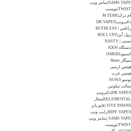
SAMS VAPE|سامز ویپ
TWIST|تویست
ام ترک|M.TERK
دکترویپ|DR.VAPES
راتلس | RUTHLESS
رول آپز|ROLL UPZ
نستی | NASTY
دستگاه IQOS
اسمود|ISMOD
سیگار Heets
هیتس ارمنی
هیتس عرب
نوسو |NUSO
سالت نیکوتین
DR.VAPES|دکترویپ
ELEMENTAL|المنتال
FIVE PAWNS |فایو پانز
RIPE VAPES|رایپ ویپ
SAMS VAPE |سامز ویپ
TWIST|تویست