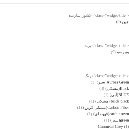
< class="widget-title">کشور سازنده
چین
(9)
< class="widget-title">برند
ویپرسو
(9)
< class="widget-title">رنگ
Aurora Green(سبز)
(1)
Black(مشکی)
(3)
BLUE(آبی)
(1)
brick black (مشکی)
(1)
Carbon Fiber(مشکی کربن)
(1)
earth nrown(قهوه ای)
(1)
green(سبز)
(1)
Gunmetal Grey
(1)