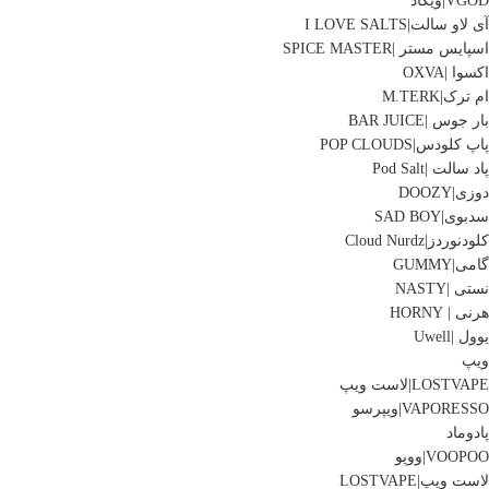
VGOD|ویگاد
آی لاو سالت|I LOVE SALTS
اسپایس مستر |SPICE MASTER
اکسوا |OXVA
ام ترک|M.TERK
بار جوس |BAR JUICE
پاپ کلودس|POP CLOUDS
پاد سالت |Pod Salt
دوزی|DOOZY
سدبوی|SAD BOY
کلودنوردز|Cloud Nurdz
گامی|GUMMY
نستی |NASTY
هرنی | HORNY
یوول |Uwell
ویپ
LOSTVAPE|لاست ویپ
VAPORESSO|ویپرسو
پادوماد
VOOPOO|ووپو
لاست ویپ|LOSTVAPE