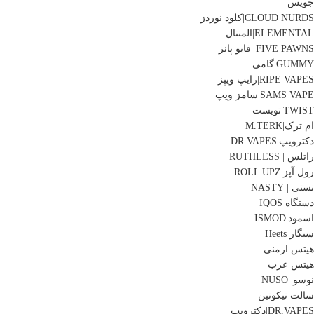
جویس
CLOUD NURDS|کلود نوردز
ELEMENTAL|المنتال
FIVE PAWNS |فایو پانز
GUMMY|گامی
RIPE VAPES|رایپ ویپز
SAMS VAPE|سامز ویپ
TWIST|تویست
ام ترک|M.TERK
دکترویپ|DR.VAPES
راتلس | RUTHLESS
رول آپز|ROLL UPZ
نستی | NASTY
دستگاه IQOS
اسمود|ISMOD
سیگار Heets
هیتس ارمنی
هیتس عرب
نوسو |NUSO
سالت نیکوتین
DR.VAPES|دکترویپ