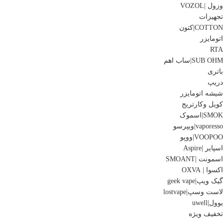
وزول |VOZOL
تجهیزات
COTTON|کتون
اتومایزر
RTA
SUB OHM|ساب اهم
باتری
دریپ
شیشه اتومایزر
کویل وکارتریج
SMOK|اسموک
vaporesso|ویپرسو
VOOPOO|ووپو
اسپایر |Aspire
اسمونت |SMOANT
اکسوا | OXVA
گیک ویپ|geek vape
لاست وسپ|lostvape
یوول|uwell
تخفیف ویژه