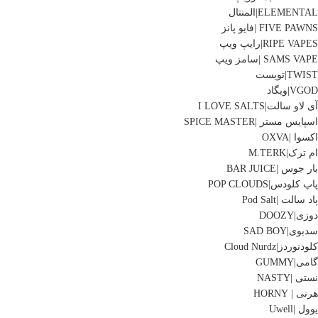
ELEMENTAL|المنتال
FIVE PAWNS |فایو پانز
RIPE VAPES|رایپ ویپ
SAMS VAPE |سامز ویپ
TWIST|تویست
VGOD|ویگاد
آی لاو سالت|I LOVE SALTS
اسپایس مستر |SPICE MASTER
اکسوا |OXVA
ام ترک|M.TERK
بار جوس |BAR JUICE
پاپ کلودس|POP CLOUDS
پاد سالت |Pod Salt
دوزی|DOOZY
سدبوی|SAD BOY
کلودنوردز|Cloud Nurdz
گامی|GUMMY
نستی |NASTY
هرنی | HORNY
یوول |Uwell