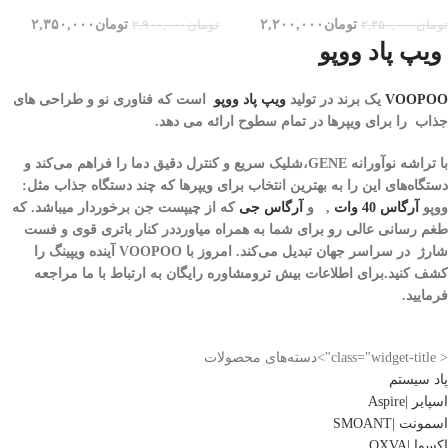
تومان
۲,۲۰۰,۰۰۰
تومان
۲,۳۵۰,۰۰۰
تومان
۲,۳۵۰,۰۰۰
تومان
۲,۹۰۰,۰۰۰
ویپ پاد ووپو
VOOPOO
یک برند در تولید
ویپ پاد
ووپو
است که فناوری نو و طراحی های
جذاب را برای ویپرها در تمام سطوح ارائه می دهد.
با تراشه نوآورانه GENE،شلیک سریع و کنترل دقیق دما را فراهم می‌کند و
دستگاه‌های این را به بهترین انتخاب برای ویپرها که چند دستگاه جذاب مثل:
ووپو
آرگاس 40 وات
, و
آرگاس جی
که از چیپست جن برخوردار میباشد. که
طغم رسانی عالی رو برای شما به همراه میاورددر کنار باتری قوی و فست
شارژ در سراسر جهان تبدیل می‌کند. امروز با VOOPOO آینده ویپینگ را
کشف کنید.برای اطلاعات بیش ترومشاوره رایگان به ارتباط با ما مراجعه
فرمایید.
< class="widget-title">دسته‌های محصولات
پاد سیستم
اسپایر |Aspire
اسمونت |SMOANT
اکسوا |OXVA