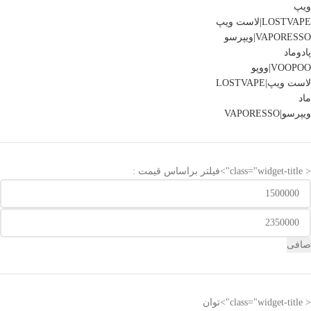
ویپ
LOSTVAPE|لاست ویپ
VAPORESSO|ویپرسو
پادوماد
VOOPOO|ووپو
لاست ویپ|LOSTVAPE
ماد
ویپرسو|VAPORESSO
< class="widget-title">فیلتر براساس قیمت :
صافی
< class="widget-title">توان