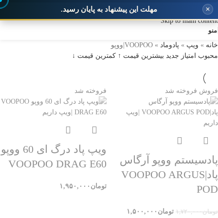
مهلت این پیشنهاد به پایان رسید.
✕
Skip to navigation
Skip to main content
منو
خانه
»
ویپ
»
پادوماد
»
VOOPOO|ووپو
محبوب
امتیاز
جدید
بیشترین قیمت ↑
کمترین قیمت ↓
فروش
فروخته شد
فروخته شد
ویپ پاد درگ ای 60 ووپو
پادسیستم ووپو آرگاس
VOOPOO DRAG E60
پاد|VOOPOO ARGUS
تومان
۱,۹۵۰,۰۰۰
POD
تومان
۱,۵۰۰,۰۰۰
تومان
۱,۷۲۰,۰۰۰