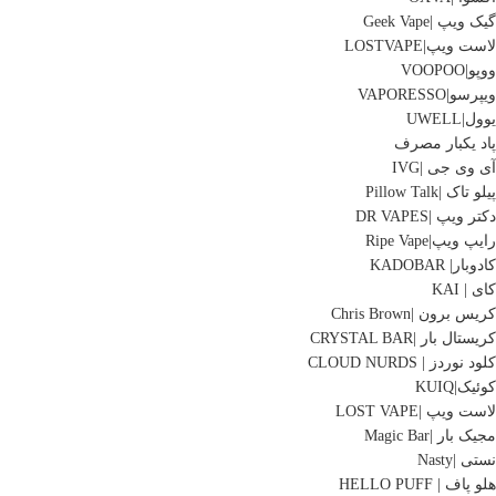
گیک ویپ |Geek Vape
لاست ویپ|LOSTVAPE
ووپو|VOOPOO
ویپرسو|VAPORESSO
یوول|UWELL
پاد یکبار مصرف
آی وی جی |IVG
پیلو تاک |Pillow Talk
دکتر ویپ |DR VAPES
رایپ ویپ|Ripe Vape
کادوبار| KADOBAR
کای | KAI
کریس برون |Chris Brown
کریستال بار |CRYSTAL BAR
کلود نوردز | CLOUD NURDS
کوئیک|KUIQ
لاست ویپ |LOST VAPE
مجیک بار |Magic Bar
نستی |Nasty
هلو پاف | HELLO PUFF