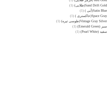
Red Gold (قرمز طلایی)
(1)
Sand Drift Gold(طلایی)
(1)
Satin Blue(آبی )
(1)
Space Gray(خاکستری )
(1)
Vintage Gray Silver(طوسی تیره)
(1)
سبز (Emerald Green)
(1)
سفید (Pearl White)
(1)
ویپ داریم فروشگاه اینترنتی تخصصی ( عمده و تک فروشی ) انواع ویپ، پاد
سیستم (دستگاه مناسب جایگزین سیگار) و انواع E-liquid (جویس و سالت)
بوده که زیر نظر فروشگاه حضوری فعالیت می نماید. فروشگاه ویپ داریم
تاپ شاپ در سال 1397 درکرج فعالیت خود را آغاز نمود. این فروشگاه در 4
سال فعالیت خود تمامی تلاش خود را برای جلب رضایت مشتریان و ارائه کالا و
خدمات باکیفیت به کار بسته است؛ از این رو تمامی دستگاه های ویپ و مایع
های جویس دارای اصالت بوده و کیفیت آنان نزد ما به شما تضمین میگردد.
همچنین آن دسته از مشتریان عزیزی که تمایل به خرید حضوری دارند، می
توانند در روز های شنبه تا پنج شنبه از ساعت 10:30 الی 21و نیز جمعه از
ساعت 12 لغایت 21به فروشگاه مراجعه نمایند .